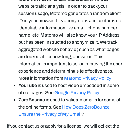
website traffic analysis. In order to track your
session usage, Matomo generates a random client
ID in your browser. It is anonymous and contains no
identifiable information like email, phone number,
name, etc. Matomo will also know your IP Address,
but has been instructed to anonymize it. We track
aggregated website behavior, such as what pages
are looked at, for how long, and so on. This
information is important to us for improving the user
experience and determining site effectiveness.
More information from
Matomo Privacy Policy
.
YouTube
is used to host video embedded in some
of our pages. See
Google Privacy Policy
.
ZeroBounce
is used to validate emails for some of
the online forms. See
How Does ZeroBounce
Ensure the Privacy of My Email
?
If you contact us or apply for a license, we will collect the